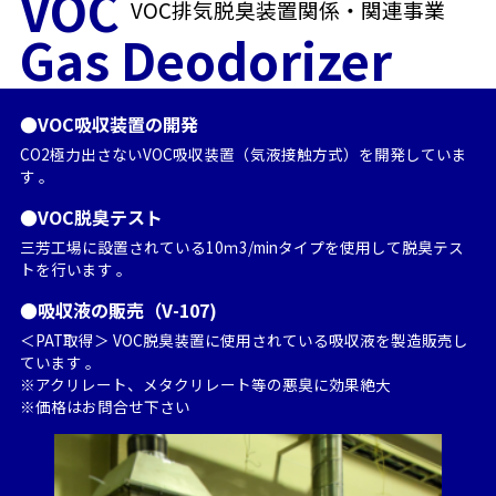
VOC
VOC排気脱臭装置関係・関連事業
Gas Deodorizer
●VOC吸収装置の開発
CO2極力出さないVOC吸収装置（気液接触方式）を開発していま
す 。
●VOC脱臭テスト
三芳工場に設置されている10ｍ3/minタイプを使用して脱臭テス
トを行います 。
●吸収液の販売（V-107)
＜PAT取得＞ VOC脱臭装置に使用されている吸収液を製造販売し
ています 。
※アクリレート、メタクリレート等の悪臭に効果絶大
※価格はお問合せ下さい