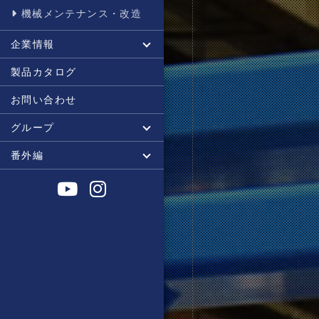
機械メンテナンス・改造
企業情報
トピックス
会社沿革
会社概要
秘密情報の取扱い
個人情報保護方針
製品カタログ
お問い合わせ
グループ
株式会社NEGISHIKEN
根岸達己建築室
番外編
川越ものつくりブランド
寄り道